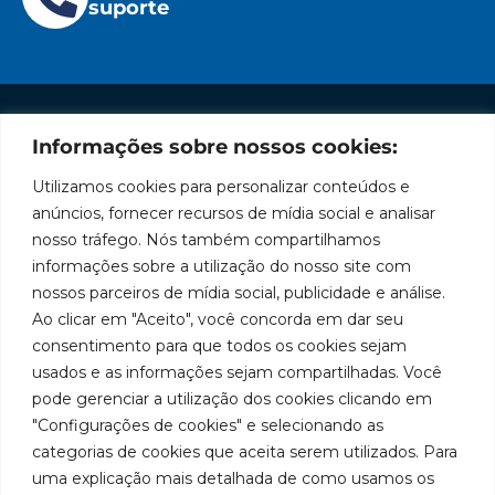
suporte
Informações sobre nossos cookies:
Institucional
Redes
Políticas
Marca
Fale
Início
Sociais
de
Conosco
Utilizamos cookies para personalizar conteúdos e
líder
Facebook
Privacidade
A Bozza
(11) 2179-9966
anúncios, fornecer recursos de mídia social e analisar
em
Políticas
Produtos
SAC: 0800
nosso tráfego. Nós também compartilhamos
Youtube
de
019 5050
fabricação
Soluções
informações sobre a utilização do nosso site com
Cookies
Localização
Assistências
nossos parceiros de mídia social, publicidade e análise.
de
Rua
LinkedIn
Técnicas
Tiradentes,
Ao clicar em "Aceito", você concorda em dar seu
equipamentos
931 – Anexo
Seja um
Instagram
consentimento para que todos os cookies sejam
Anita
para
representante
usados e as informações sejam compartilhadas. Você
Franchini,
Trabalhe
pode gerenciar a utilização dos cookies clicando em
lubrificação
50/96
Conosco
"Configurações de cookies" e selecionando as
Bairro: Santa
e
categorias de cookies que aceita serem utilizados. Para
Terezinha
abastecimento
uma explicação mais detalhada de como usamos os
São Bernardo