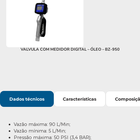
VALVULA COM MEDIDOR DIGITAL – ÓLEO – BZ-950
B
Dados técnicos
Características
Composiç
Vazão máxima: 90 L/Min;
Vazão mínima: 5 L/Min;
Pressão máxima: 50 PSI (3,4 BAR);