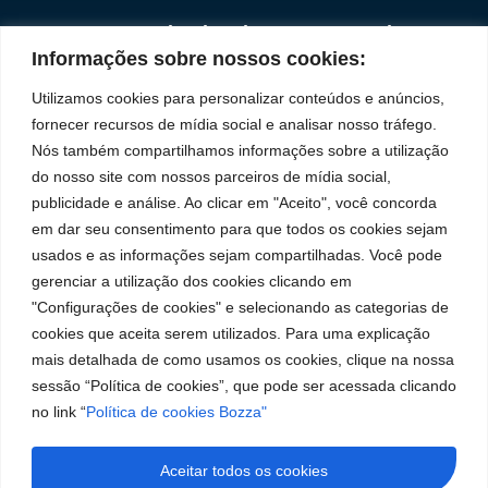
Institucional
Redes
Políticas de
Marca
Fale
Início
Sociais
Privacidade
Informações sobre nossos cookies:
Conosco
líder
Facebook
A Bozza
(11) 2179-9966
Políticas
Utilizamos cookies para personalizar conteúdos e anúncios,
em
de
Produtos
SAC: 0800 019
fornecer recursos de mídia social e analisar nosso tráfego.
Youtube
Cookies
5050
fabricação
Soluções
Nós também compartilhamos informações sobre a utilização
Localização
Assistências
de
Rua Tiradentes,
LinkedIn
do nosso site com nossos parceiros de mídia social,
Técnicas
931 – Anexo
publicidade e análise. Ao clicar em "Aceito", você concorda
equipamentos
Anita Franchini,
Seja um
Instagram
em dar seu consentimento para que todos os cookies sejam
para
50/96
representante
usados e as informações sejam compartilhadas. Você pode
Bairro: Santa
Trabalhe
lubrificação
gerenciar a utilização dos cookies clicando em
Terezinha
Conosco
"Configurações de cookies" e selecionando as categorias de
São Bernardo
e
cookies que aceita serem utilizados. Para uma explicação
do Campo – SP
abastecimento
CEP: 09780-
mais detalhada de como usamos os cookies, clique na nossa
001
da
sessão “Política de cookies”, que pode ser acessada clicando
no link “
Política de cookies Bozza"
América
do
Aceitar todos os cookies