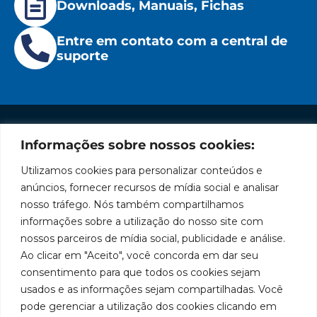
Downloads, Manuais, Fichas
Entre em contato com a central de
suporte
Informações sobre nossos cookies:
Institucional
Redes
Políticas
Marca
Fale
Início
Sociais
de
Conosco
Utilizamos cookies para personalizar conteúdos e
líder
Facebook
Privacidade
A Bozza
(11) 2179-9966
anúncios, fornecer recursos de mídia social e analisar
em
Políticas
Produtos
SAC: 0800
nosso tráfego. Nós também compartilhamos
Youtube
de
019 5050
fabricação
Soluções
informações sobre a utilização do nosso site com
Cookies
Localização
Assistências
nossos parceiros de mídia social, publicidade e análise.
de
Rua
LinkedIn
Técnicas
Tiradentes,
Ao clicar em "Aceito", você concorda em dar seu
equipamentos
931 – Anexo
Seja um
Instagram
consentimento para que todos os cookies sejam
Anita
para
representante
usados e as informações sejam compartilhadas. Você
Franchini,
Trabalhe
pode gerenciar a utilização dos cookies clicando em
lubrificação
50/96