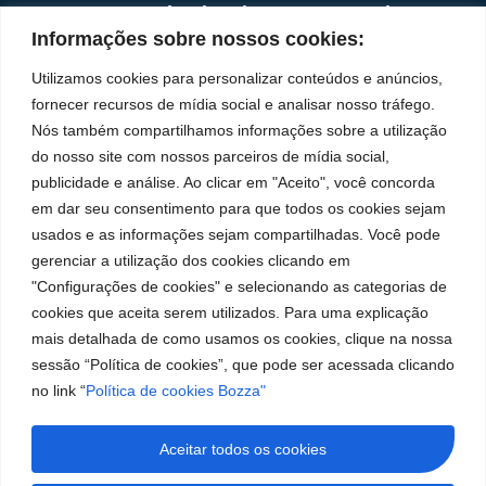
Institucional
Redes
Políticas de
Marca
Fale
Início
Sociais
Privacidade
Informações sobre nossos cookies:
Conosco
líder
Facebook
A Bozza
(11) 2179-9966
Políticas
Utilizamos cookies para personalizar conteúdos e anúncios,
em
de
Produtos
SAC: 0800 019
fornecer recursos de mídia social e analisar nosso tráfego.
Youtube
Cookies
5050
fabricação
Soluções
Nós também compartilhamos informações sobre a utilização
Localização
Assistências
de
Rua Tiradentes,
LinkedIn
do nosso site com nossos parceiros de mídia social,
Técnicas
931 – Anexo
publicidade e análise. Ao clicar em "Aceito", você concorda
equipamentos
Anita Franchini,
Seja um
Instagram
em dar seu consentimento para que todos os cookies sejam
para
50/96
representante
usados e as informações sejam compartilhadas. Você pode
Bairro: Santa
Trabalhe
lubrificação
gerenciar a utilização dos cookies clicando em
Terezinha
Conosco
"Configurações de cookies" e selecionando as categorias de
São Bernardo
e
cookies que aceita serem utilizados. Para uma explicação
do Campo – SP
abastecimento
CEP: 09780-
mais detalhada de como usamos os cookies, clique na nossa
001
da
sessão “Política de cookies”, que pode ser acessada clicando
no link “
Política de cookies Bozza"
América
do
Aceitar todos os cookies
Sul.