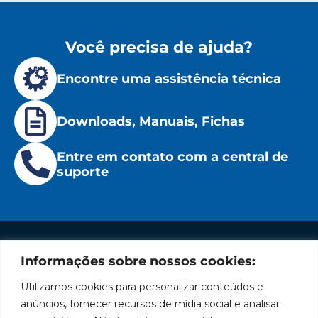
Você precisa de ajuda?
Encontre uma assistência técnica
Downloads, Manuais, Fichas
Entre em contato com a central de
suporte
Informações sobre nossos cookies:
Institucional
Redes
Políticas
Marca
Fale
Início
Sociais
de
Conosco
Utilizamos cookies para personalizar conteúdos e
líder
Facebook
Privacidade
A Bozza
(11) 2179-9966
anúncios, fornecer recursos de mídia social e analisar
em
Políticas
Produtos
SAC: 0800