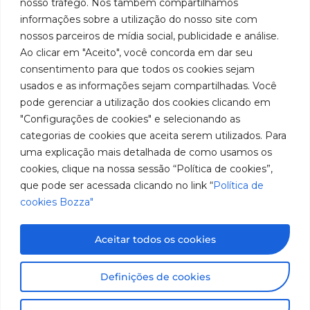
nosso tráfego. Nós também compartilhamos
Youtube
de
019 5050
fabricação
Soluções
informações sobre a utilização do nosso site com
Cookies
Localização
Assistências
nossos parceiros de mídia social, publicidade e análise.
de
Rua
LinkedIn
Técnicas
Tiradentes,
Ao clicar em "Aceito", você concorda em dar seu
equipamentos
931 – Anexo
Seja um
Instagram
consentimento para que todos os cookies sejam
Anita
para
representante
usados e as informações sejam compartilhadas. Você
Franchini,
Trabalhe
pode gerenciar a utilização dos cookies clicando em
lubrificação
50/96
Conosco
"Configurações de cookies" e selecionando as
Bairro: Santa
e
categorias de cookies que aceita serem utilizados. Para
Terezinha
abastecimento
uma explicação mais detalhada de como usamos os
São Bernardo
do Campo –
cookies, clique na nossa sessão “Política de cookies”,
da
SP
que pode ser acessada clicando no link “
Política de
América
CEP: 09780-
cookies Bozza"
001
do
Sul.
Aceitar todos os cookies
Imagens meramente ilustrativas. Informações sujeitas a
Definições de cookies
alterações sem aviso prévio. Todos os direitos são
reservados à José Murilia Bozza Comércio e Indústria