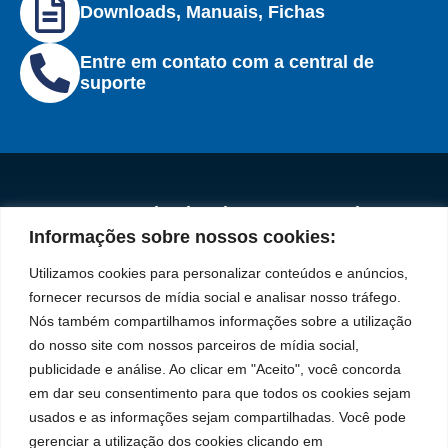
Downloads, Manuais, Fichas
Entre em contato com a central de
suporte
Institucional
Redes
Políticas de
Marca
Fale
Início
Sociais
Privacidade
Informações sobre nossos cookies:
Conosco
líder
Facebook
A Bozza
(11) 2179-9966
Políticas
Utilizamos cookies para personalizar conteúdos e anúncios,
em
de
Produtos
SAC: 0800 019
fornecer recursos de mídia social e analisar nosso tráfego.
Youtube
Cookies
5050
fabricação
Soluções
Nós também compartilhamos informações sobre a utilização
Localização
Assistências
de
Rua Tiradentes,
LinkedIn
do nosso site com nossos parceiros de mídia social,
Técnicas
931 – Anexo
publicidade e análise. Ao clicar em "Aceito", você concorda
equipamentos
Anita Franchini,
Seja um
Instagram
em dar seu consentimento para que todos os cookies sejam
para
50/96
representante
usados e as informações sejam compartilhadas. Você pode
Bairro: Santa
Trabalhe
lubrificação
gerenciar a utilização dos cookies clicando em
Terezinha