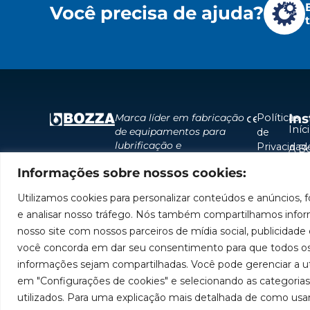
Você precisa de ajuda?
Ins
Políticas
Marca líder em fabricação
Iníc
de equipamentos para
de
lubrificação e
Privacidad
A B
abastecimento da
Políticas
Pro
Informações sobre nossos cookies:
América do Sul.
de
Sol
Cookies
Utilizamos cookies para personalizar conteúdos e anúncios, f
Assi
e analisar nosso tráfego. Nós também compartilhamos infor
Sej
nosso site com nossos parceiros de mídia social, publicidade e
Tra
você concorda em dar seu consentimento para que todos os
informações sejam compartilhadas. Você pode gerenciar a ut
em "Configurações de cookies" e selecionando as categoria
utilizados. Para uma explicação mais detalhada de como usa