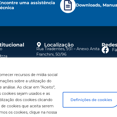
Encontre uma assistência
Downloads, Manuai
técnica
titucional
Localização
Redes
io
Rua Tiradentes, 931 – Anexo Anita
F
Franchini, 50/96
e
ozza
Bairro: Santa Terezinha
Y
dutos
São Bernardo do Campo – SP
uções
CEP: 09780-001
ornecer recursos de mídia social
Li
Fale Conosco
stências Técnicas
mações sobre a utilização do
(11) 2179-9966
a um representante
 análise. Ao clicar em "Aceito",
In
SAC: 0800 019 5050
balhe Conosco
 cookies sejam usados e as
ilização dos cookies clicando
Definições de cookies
s de cookies que aceita serem
mos os cookies, clique na nossa