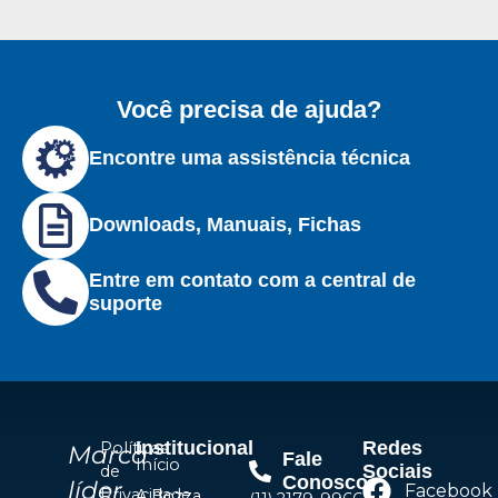
Você precisa de ajuda?
Encontre uma assistência técnica
Downloads, Manuais, Fichas
Entre em contato com a central de
suporte
Institucional
Redes
Políticas
Marca
Fale
Início
Sociais
de
Conosco
líder
Facebook
Privacidade
A Bozza