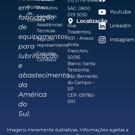
(11) 2179-9966
em
Políticas
Produtos
SAC: 0800
Youtube
de
019 5050
fabricação
Soluções
Cookies
Localização
Assistências
de
Rua
LinkedIn
Técnicas
Tiradentes,
equipamentos
931 – Anexo
Seja um
Instagram
Anita
para
representante
Franchini,
Trabalhe
lubrificação
50/96
Conosco
Bairro: Santa
e
Terezinha
abastecimento
São Bernardo
do Campo –
da
SP
América
CEP: 09780-
001
do
Sul.
Imagens meramente ilustrativas. Informações sujeitas a