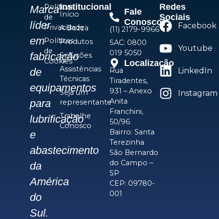
Institucional
Redes
Políticas
Marca
Fale
Início
Sociais
de
Conosco
líder
Facebook
Privacidade
A Bozza
(11) 2179-9966
em
Políticas
Produtos
SAC: 0800
Youtube
de
019 5050
fabricação
Soluções
Cookies
Localização
Assistências
Rua
LinkedIn
de
Técnicas
Tiradentes,
equipamentos
931 – Anexo
Seja um
Instagram
Anita
para
representante
Franchini,
Trabalhe
lubrificação
50/96
Conosco
Bairro: Santa
e
Terezinha
abastecimento
São Bernardo
do Campo –
da
SP
América
CEP: 09780-
001
do
Sul.