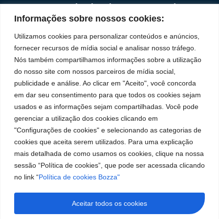
Institucional
Redes
Políticas de
Marca
Fale
Início
Sociais
Privacidade
Informações sobre nossos cookies:
Conosco
líder
Facebook
A Bozza
(11) 2179-9966
Políticas
Utilizamos cookies para personalizar conteúdos e anúncios,
em
de
Produtos
SAC: 0800 019
fornecer recursos de mídia social e analisar nosso tráfego.
Youtube
Cookies
5050
fabricação
Soluções
Nós também compartilhamos informações sobre a utilização
Localização
Assistências
de
Rua Tiradentes,
LinkedIn
do nosso site com nossos parceiros de mídia social,
Técnicas
931 – Anexo
publicidade e análise. Ao clicar em "Aceito", você concorda
equipamentos
Anita Franchini,
Seja um
Instagram
em dar seu consentimento para que todos os cookies sejam
para
50/96
representante
usados e as informações sejam compartilhadas. Você pode
Bairro: Santa
Trabalhe
lubrificação
gerenciar a utilização dos cookies clicando em
Terezinha
Conosco
"Configurações de cookies" e selecionando as categorias de
São Bernardo
e
cookies que aceita serem utilizados. Para uma explicação
do Campo – SP
abastecimento
CEP: 09780-
mais detalhada de como usamos os cookies, clique na nossa
001
da
sessão “Política de cookies”, que pode ser acessada clicando
no link “
Política de cookies Bozza"
América
do
Aceitar todos os cookies
Sul.