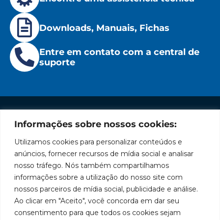
Downloads, Manuais, Fichas
Entre em contato com a central de
suporte
Informações sobre nossos cookies:
Institucional
Redes
Políticas
Marca
Fale
Início
Sociais
de
Conosco
Utilizamos cookies para personalizar conteúdos e
líder
Facebook
Privacidade
A Bozza
(11) 2179-9966
anúncios, fornecer recursos de mídia social e analisar
em
Políticas
Produtos
SAC: 0800
nosso tráfego. Nós também compartilhamos
Youtube
de
019 5050
fabricação
Soluções
informações sobre a utilização do nosso site com
Cookies
Localização
Assistências
nossos parceiros de mídia social, publicidade e análise.
de
Rua
LinkedIn
Técnicas
Tiradentes,
Ao clicar em "Aceito", você concorda em dar seu
equipamentos
931 – Anexo
Seja um
Instagram
consentimento para que todos os cookies sejam