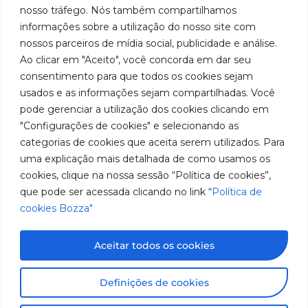
em
Políticas
Produtos
SAC: 0800
nosso tráfego. Nós também compartilhamos
Youtube
de
019 5050
fabricação
Soluções
informações sobre a utilização do nosso site com
Cookies
Localização
Assistências
nossos parceiros de mídia social, publicidade e análise.
de
Rua
LinkedIn
Técnicas
Tiradentes,
Ao clicar em "Aceito", você concorda em dar seu
equipamentos
931 – Anexo
Seja um
Instagram
consentimento para que todos os cookies sejam
Anita
para
representante
usados e as informações sejam compartilhadas. Você
Franchini,
Trabalhe
pode gerenciar a utilização dos cookies clicando em
lubrificação
50/96
Conosco
"Configurações de cookies" e selecionando as
Bairro: Santa
e
categorias de cookies que aceita serem utilizados. Para
Terezinha
abastecimento
uma explicação mais detalhada de como usamos os
São Bernardo
do Campo –
cookies, clique na nossa sessão “Política de cookies”,
da
SP
que pode ser acessada clicando no link “
Política de
América
CEP: 09780-
cookies Bozza"
001
do
Sul.
Aceitar todos os cookies
Imagens meramente ilustrativas. Informações sujeitas a
Definições de cookies
alterações sem aviso prévio. Todos os direitos são