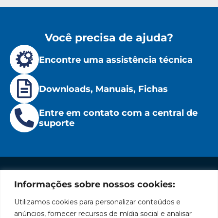
Você precisa de ajuda?
Encontre uma assistência técnica
Downloads, Manuais, Fichas
Entre em contato com a central de
suporte
Informações sobre nossos cookies:
Institucional
Redes
Políticas
Marca
Fale
Início
Sociais
de
Conosco
Utilizamos cookies para personalizar conteúdos e
líder
Facebook
Privacidade
A Bozza
(11) 2179-9966
anúncios, fornecer recursos de mídia social e analisar