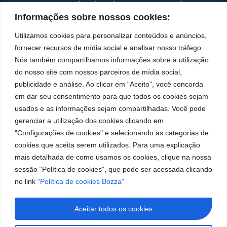
Institucional
Redes
Políticas de
Marca
Fale
Início
Sociais
Privacidade
Informações sobre nossos cookies:
Conosco
líder
Facebook
A Bozza
(11) 2179-9966
Políticas
Utilizamos cookies para personalizar conteúdos e anúncios,
em
de
Produtos
SAC: 0800 019
fornecer recursos de mídia social e analisar nosso tráfego.
Youtube
Cookies
5050
fabricação
Soluções
Nós também compartilhamos informações sobre a utilização
Localização
Assistências
de
Rua Tiradentes,
LinkedIn
do nosso site com nossos parceiros de mídia social,
Técnicas
931 – Anexo
publicidade e análise. Ao clicar em "Aceito", você concorda
equipamentos
Anita Franchini,
Seja um
Instagram
em dar seu consentimento para que todos os cookies sejam
para
50/96
representante
usados e as informações sejam compartilhadas. Você pode
Bairro: Santa
Trabalhe
lubrificação
gerenciar a utilização dos cookies clicando em
Terezinha
Conosco
"Configurações de cookies" e selecionando as categorias de
São Bernardo
e
cookies que aceita serem utilizados. Para uma explicação
do Campo – SP
abastecimento
CEP: 09780-
mais detalhada de como usamos os cookies, clique na nossa
001
da
sessão “Política de cookies”, que pode ser acessada clicando
no link “
Política de cookies Bozza"
América
do
Aceitar todos os cookies
Sul.