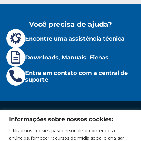
Você precisa de ajuda?
Encontre uma assistência técnica
Downloads, Manuais, Fichas
Entre em contato com a central de
suporte
Informações sobre nossos cookies:
Institucional
Redes
Políticas
Marca
Fale
Início
Sociais
de
Conosco
Utilizamos cookies para personalizar conteúdos e
líder
Facebook
Privacidade
A Bozza
(11) 2179-9966
anúncios, fornecer recursos de mídia social e analisar