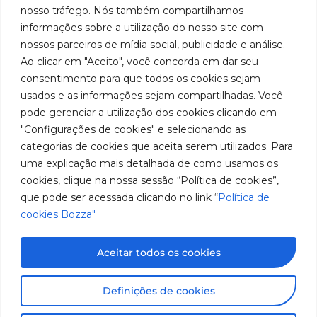
em
Políticas
Produtos
SAC: 0800
nosso tráfego. Nós também compartilhamos
Youtube
de
019 5050
fabricação
Soluções
informações sobre a utilização do nosso site com
Cookies
Localização
Assistências
nossos parceiros de mídia social, publicidade e análise.
de
Rua
LinkedIn
Técnicas
Tiradentes,
Ao clicar em "Aceito", você concorda em dar seu
equipamentos
931 – Anexo
Seja um
Instagram
consentimento para que todos os cookies sejam
Anita
para
representante
usados e as informações sejam compartilhadas. Você
Franchini,
Trabalhe
pode gerenciar a utilização dos cookies clicando em
lubrificação
50/96
Conosco
"Configurações de cookies" e selecionando as
Bairro: Santa
e
categorias de cookies que aceita serem utilizados. Para
Terezinha
abastecimento
uma explicação mais detalhada de como usamos os
São Bernardo
do Campo –
cookies, clique na nossa sessão “Política de cookies”,
da
SP
que pode ser acessada clicando no link “
Política de
América
CEP: 09780-
cookies Bozza"
001
do
Sul.
Aceitar todos os cookies
Imagens meramente ilustrativas. Informações sujeitas a
Definições de cookies
alterações sem aviso prévio. Todos os direitos são