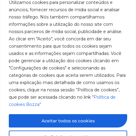
Conosco
Utilizamos cookies para personalizar conteúdos e
líder
Facebook
Privacidade
A Bozza
(11) 2179-9966
anúncios, fornecer recursos de mídia social e analisar
em
Políticas
Produtos
SAC: 0800
nosso tráfego. Nós também compartilhamos
Youtube
de
019 5050
fabricação
Soluções
informações sobre a utilização do nosso site com
Cookies
Localização
Assistências
nossos parceiros de mídia social, publicidade e análise.
de
Rua
LinkedIn
Técnicas
Tiradentes,
Ao clicar em "Aceito", você concorda em dar seu
equipamentos
931 – Anexo
Seja um
Instagram
consentimento para que todos os cookies sejam
Anita
para
representante
usados e as informações sejam compartilhadas. Você
Franchini,
Trabalhe
pode gerenciar a utilização dos cookies clicando em
lubrificação
50/96
Conosco
"Configurações de cookies" e selecionando as
Bairro: Santa
e
categorias de cookies que aceita serem utilizados. Para
Terezinha
abastecimento
uma explicação mais detalhada de como usamos os
São Bernardo
do Campo –
cookies, clique na nossa sessão “Política de cookies”,
da
SP
que pode ser acessada clicando no link “
Política de
América
CEP: 09780-
cookies Bozza"
001
do
Sul.
Aceitar todos os cookies