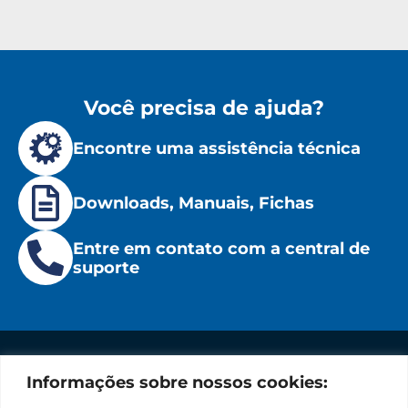
Você precisa de ajuda?
Encontre uma assistência técnica
Downloads, Manuais, Fichas
Entre em contato com a central de
suporte
Informações sobre nossos cookies:
Institucional
Redes
Políticas
Marca
Fale
Início
Sociais
de