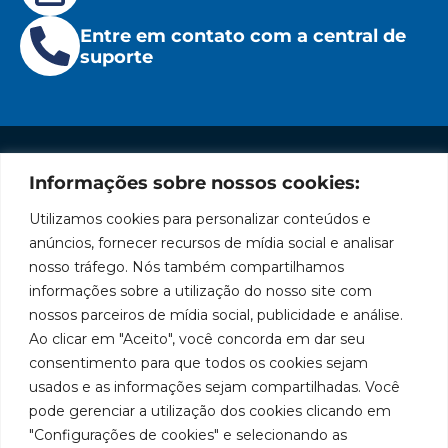
Entre em contato com a central de
suporte
Informações sobre nossos cookies:
Institucional
Redes
Políticas
Marca
Fale
Início
Sociais
de
Conosco
Utilizamos cookies para personalizar conteúdos e
líder
Facebook
Privacidade
A Bozza
(11) 2179-9966
anúncios, fornecer recursos de mídia social e analisar
em
Políticas
Produtos
SAC: 0800
nosso tráfego. Nós também compartilhamos
Youtube
de
019 5050
fabricação
Soluções
informações sobre a utilização do nosso site com
Cookies
Localização
Assistências
nossos parceiros de mídia social, publicidade e análise.
de
Rua
LinkedIn
Técnicas
Tiradentes,
Ao clicar em "Aceito", você concorda em dar seu
equipamentos
931 – Anexo
Seja um
Instagram
consentimento para que todos os cookies sejam
Anita
para
representante
usados e as informações sejam compartilhadas. Você
Franchini,
Trabalhe
pode gerenciar a utilização dos cookies clicando em
lubrificação
50/96
Conosco
"Configurações de cookies" e selecionando as
Bairro: Santa