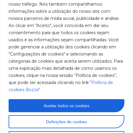
em
Políticas
Produtos
SAC: 0800
nosso tráfego. Nós também compartilhamos
Youtube
de
019 5050
fabricação
Soluções
informações sobre a utilização do nosso site com
Cookies
Localização
Assistências
nossos parceiros de mídia social, publicidade e análise.
Rua
LinkedIn
de
Técnicas
Tiradentes,
Ao clicar em "Aceito", você concorda em dar seu
equipamentos
931 – Anexo
Seja um
Instagram
consentimento para que todos os cookies sejam
Anita
para
representante
usados e as informações sejam compartilhadas. Você
Franchini,
Trabalhe
pode gerenciar a utilização dos cookies clicando em
lubrificação
50/96
Conosco
"Configurações de cookies" e selecionando as
Bairro: Santa
e
categorias de cookies que aceita serem utilizados. Para
Terezinha
abastecimento
uma explicação mais detalhada de como usamos os
São Bernardo
do Campo –
cookies, clique na nossa sessão “Política de cookies”,
da
SP
que pode ser acessada clicando no link “
Política de
América
CEP: 09780-
cookies Bozza"
001
do
Sul.
Aceitar todos os cookies
Imagens meramente ilustrativas. Informações sujeitas a
Definições de cookies
alterações sem aviso prévio. Todos os direitos são