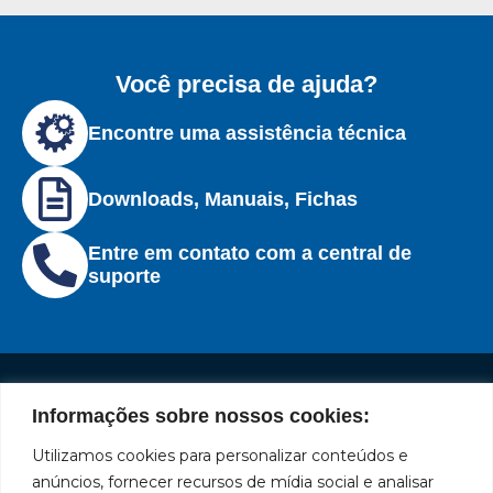
Você precisa de ajuda?
Encontre uma assistência técnica
Downloads, Manuais, Fichas
Entre em contato com a central de
suporte
Informações sobre nossos cookies:
Institucional
Redes
Políticas
Marca
Fale
Início
Sociais
de
Conosco
Utilizamos cookies para personalizar conteúdos e
líder
Facebook
Privacidade
A Bozza
(11) 2179-9966
anúncios, fornecer recursos de mídia social e analisar