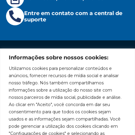
Entre em contato com a central de
suporte
Informações sobre nossos cookies:
Institucional
Redes
Políticas
Marca
Fale
Início
Sociais
de
Conosco
Utilizamos cookies para personalizar conteúdos e
líder
Facebook
Privacidade
A Bozza
(11) 2179-9966
anúncios, fornecer recursos de mídia social e analisar
em
Políticas
Produtos
SAC: 0800
nosso tráfego. Nós também compartilhamos
Youtube
de
019 5050
fabricação
Soluções
informações sobre a utilização do nosso site com
Cookies
Localização
Assistências
nossos parceiros de mídia social, publicidade e análise.
de
Rua
LinkedIn
Técnicas
Tiradentes,
Ao clicar em "Aceito", você concorda em dar seu
equipamentos
931 – Anexo
Seja um
Instagram
consentimento para que todos os cookies sejam
Anita
para
representante
usados e as informações sejam compartilhadas. Você
Franchini,
Trabalhe
pode gerenciar a utilização dos cookies clicando em
lubrificação
50/96
Conosco
"Configurações de cookies" e selecionando as