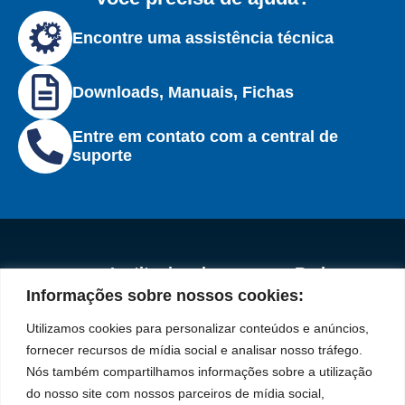
Encontre uma assistência técnica
Downloads, Manuais, Fichas
Entre em contato com a central de
suporte
Institucional
Redes
Políticas de
Marca
Fale
Início
Sociais
Privacidade
Informações sobre nossos cookies:
Conosco
líder
Facebook
A Bozza
(11) 2179-9966
Políticas
Utilizamos cookies para personalizar conteúdos e anúncios,
em
de
Produtos
SAC: 0800 019
Youtube
fornecer recursos de mídia social e analisar nosso tráfego.
Cookies
5050
fabricação
Soluções
Nós também compartilhamos informações sobre a utilização
Localização
Assistências
de
Rua Tiradentes,
LinkedIn
do nosso site com nossos parceiros de mídia social,