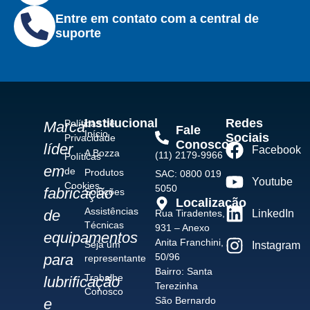
Entre em contato com a central de
suporte
Institucional
Redes
Políticas de
Marca
Fale
Início
Sociais
Privacidade
Conosco
líder
Facebook
A Bozza
(11) 2179-9966
Políticas
em
de
Produtos
SAC: 0800 019
Youtube
Cookies
5050
fabricação
Soluções
Localização
Assistências
de
Rua Tiradentes,
LinkedIn
Técnicas
931 – Anexo
equipamentos
Anita Franchini,
Seja um
Instagram
50/96
para
representante
Bairro: Santa
Trabalhe
lubrificação
Terezinha
Conosco
São Bernardo
e