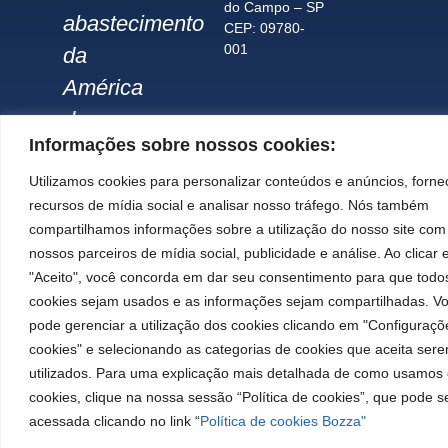
do Campo – SP
abastecimento
CEP: 09780-
001
da
América
do
Informações sobre nossos cookies:
Sul.
Utilizamos cookies para personalizar conteúdos e anúncios, forne
recursos de mídia social e analisar nosso tráfego. Nós também
Imagens meramente ilustrativas. Informações sujeitas a
alterações sem aviso prévio. Todos os direitos são reservados à
compartilhamos informações sobre a utilização do nosso site com
José Murilia Bozza Comércio e Indústria Ltda.
nossos parceiros de mídia social, publicidade e análise. Ao clicar
"Aceito", você concorda em dar seu consentimento para que todo
cookies sejam usados e as informações sejam compartilhadas. V
pode gerenciar a utilização dos cookies clicando em "Configuraçõ
cookies" e selecionando as categorias de cookies que aceita ser
utilizados. Para uma explicação mais detalhada de como usamos
cookies, clique na nossa sessão “Política de cookies”, que pode s
acessada clicando no link “
Política de cookies Bozza"