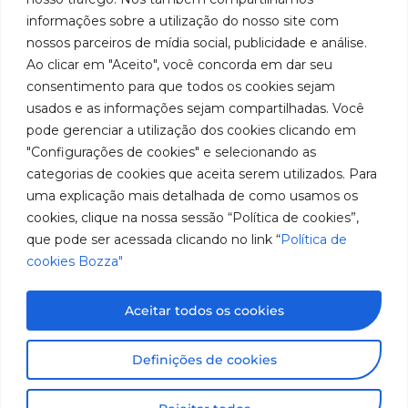
Youtube
de
019 5050
fabricação
Soluções
informações sobre a utilização do nosso site com
Cookies
Localização
Assistências
nossos parceiros de mídia social, publicidade e análise.
de
Rua
LinkedIn
Técnicas
Tiradentes,
Ao clicar em "Aceito", você concorda em dar seu
equipamentos
931 – Anexo
Seja um
Instagram
consentimento para que todos os cookies sejam
Anita
para
representante
usados e as informações sejam compartilhadas. Você
Franchini,
Trabalhe
pode gerenciar a utilização dos cookies clicando em
lubrificação
50/96
Conosco
"Configurações de cookies" e selecionando as
Bairro: Santa
e
categorias de cookies que aceita serem utilizados. Para
Terezinha
abastecimento
uma explicação mais detalhada de como usamos os
São Bernardo
do Campo –
cookies, clique na nossa sessão “Política de cookies”,
da
SP
que pode ser acessada clicando no link “
Política de
América
CEP: 09780-
cookies Bozza"
001
do
Sul.
Aceitar todos os cookies
Imagens meramente ilustrativas. Informações sujeitas a
Definições de cookies
alterações sem aviso prévio. Todos os direitos são
reservados à José Murilia Bozza Comércio e Indústria