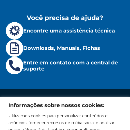
Você precisa de ajuda?
Encontre uma assistência técnica
Downloads, Manuais, Fichas
Entre em contato com a central de
suporte
Informações sobre nossos cookies:
Institucional
Redes
Políticas
Marca
Fale
Início
Sociais
de
Conosco
Utilizamos cookies para personalizar conteúdos e
líder
Facebook
Privacidade
A Bozza
(11) 2179-9966
anúncios, fornecer recursos de mídia social e analisar
em
Políticas
Produtos
SAC: 0800
nosso tráfego. Nós também compartilhamos