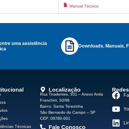
Manual Técnico
ntre uma assistência
Downloads, Manuais, F
ica
titucional
Localização
Redes
o
Rua Tiradentes, 931 – Anexo Anita
Fa
Franchini, 50/96
zza
Bairro: Santa Terezinha
Yo
utos
São Bernardo do Campo – SP
ções
CEP: 09780-001
Li
stências Técnicas
Fale Conosco