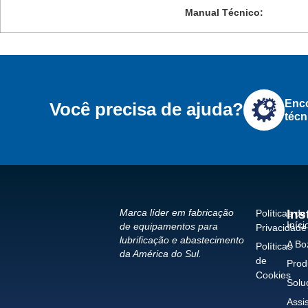
Manual Técnico:
Enco
Você precisa de ajuda?
técn
Ins
Marca líder em fabricação
Políticas de
Iníci
de equipamentos para
Privacidade
lubrificação e abastecimento
A Bo
Políticas
da América do Sul.
de
Prod
Cookies
Solu
Assi