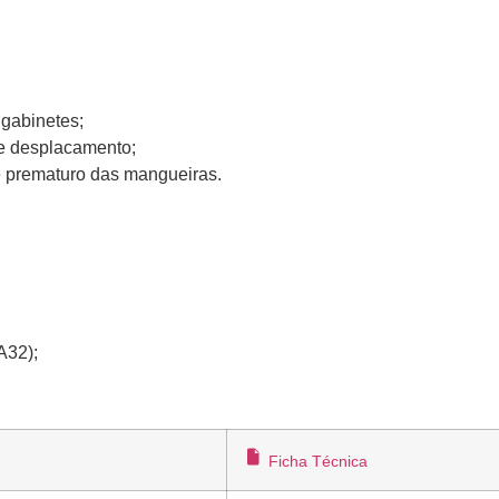
 gabinetes;
o e desplacamento;
e prematuro das mangueiras.
A32);
Ficha Técnica