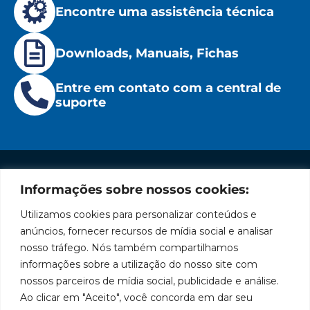
Encontre uma assistência técnica
Downloads, Manuais, Fichas
Entre em contato com a central de
suporte
Informações sobre nossos cookies:
Institucional
Redes
Políticas
Marca
Fale
Início
Sociais
de
Conosco
Utilizamos cookies para personalizar conteúdos e
líder
Facebook
Privacidade
A Bozza
(11) 2179-9966
anúncios, fornecer recursos de mídia social e analisar
em
Políticas
Produtos
SAC: 0800
nosso tráfego. Nós também compartilhamos
Youtube
de
019 5050
fabricação
Soluções
informações sobre a utilização do nosso site com
Cookies
Localização
Assistências
nossos parceiros de mídia social, publicidade e análise.
de
Rua
LinkedIn
Técnicas
Tiradentes,
Ao clicar em "Aceito", você concorda em dar seu
equipamentos