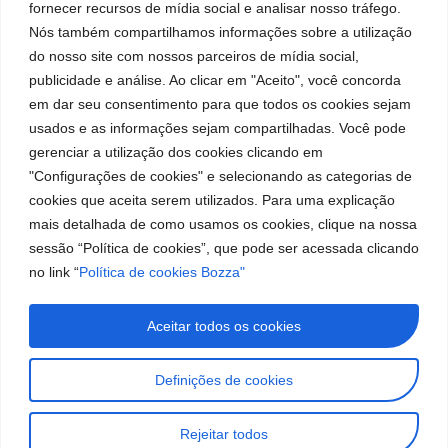
Youtube
fornecer recursos de mídia social e analisar nosso tráfego.
Cookies
5050
fabricação
Soluções
Nós também compartilhamos informações sobre a utilização
Localização
Assistências
de
Rua Tiradentes,
LinkedIn
do nosso site com nossos parceiros de mídia social,
Técnicas
931 – Anexo
publicidade e análise. Ao clicar em "Aceito", você concorda
equipamentos
Anita Franchini,
Seja um
Instagram
em dar seu consentimento para que todos os cookies sejam
50/96
para
representante
usados e as informações sejam compartilhadas. Você pode
Bairro: Santa
Trabalhe
lubrificação
gerenciar a utilização dos cookies clicando em
Terezinha
Conosco
"Configurações de cookies" e selecionando as categorias de
São Bernardo
e
cookies que aceita serem utilizados. Para uma explicação
do Campo – SP
abastecimento
CEP: 09780-
mais detalhada de como usamos os cookies, clique na nossa
001
da
sessão “Política de cookies”, que pode ser acessada clicando
no link “
Política de cookies Bozza"
América
do
Aceitar todos os cookies
Sul.
Definições de cookies
Imagens meramente ilustrativas. Informações sujeitas a
alterações sem aviso prévio. Todos os direitos são reservados à
Rejeitar todos
José Murilia Bozza Comércio e Indústria Ltda.