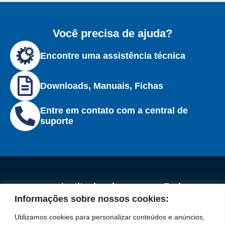
Você precisa de ajuda?
Encontre uma assistência técnica
Downloads, Manuais, Fichas
Entre em contato com a central de
suporte
Institucional
Redes
Políticas de
Marca
Fale
Início
Sociais
Privacidade
Informações sobre nossos cookies:
Conosco
líder
Facebook
A Bozza
(11) 2179-9966
Políticas
Utilizamos cookies para personalizar conteúdos e anúncios,
em
de
Produtos
SAC: 0800 019