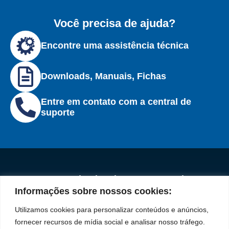
Você precisa de ajuda?
Encontre uma assistência técnica
Downloads, Manuais, Fichas
Entre em contato com a central de
suporte
Institucional
Redes
Políticas de
Marca
Fale
Início
Sociais
Privacidade
Informações sobre nossos cookies:
Conosco
líder
Facebook
A Bozza
(11) 2179-9966
Políticas
Utilizamos cookies para personalizar conteúdos e anúncios,
em
de
Produtos
SAC: 0800 019
fornecer recursos de mídia social e analisar nosso tráfego.
Youtube
Cookies
5050