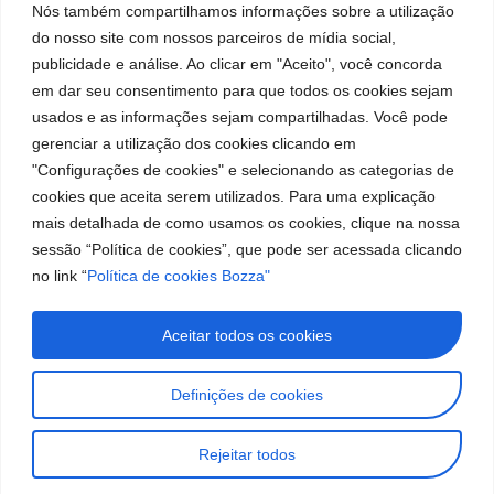
fabricação
Soluções
Nós também compartilhamos informações sobre a utilização
Localização
Assistências
de
Rua Tiradentes,
LinkedIn
do nosso site com nossos parceiros de mídia social,
Técnicas
931 – Anexo
publicidade e análise. Ao clicar em "Aceito", você concorda
equipamentos
Anita Franchini,
Seja um
Instagram
em dar seu consentimento para que todos os cookies sejam
para
50/96
representante
usados e as informações sejam compartilhadas. Você pode
Bairro: Santa
Trabalhe
lubrificação
gerenciar a utilização dos cookies clicando em
Terezinha
Conosco
"Configurações de cookies" e selecionando as categorias de
São Bernardo
e
cookies que aceita serem utilizados. Para uma explicação
do Campo – SP
abastecimento
CEP: 09780-
mais detalhada de como usamos os cookies, clique na nossa
001
da
sessão “Política de cookies”, que pode ser acessada clicando
no link “
Política de cookies Bozza"
América
do
Aceitar todos os cookies
Sul.
Definições de cookies
Imagens meramente ilustrativas. Informações sujeitas a
alterações sem aviso prévio. Todos os direitos são reservados à
Rejeitar todos
José Murilia Bozza Comércio e Indústria Ltda.