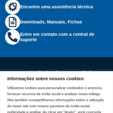
Encontre uma assistência técnica
Downloads, Manuais, Fichas
Entre em contato com a central de
suporte
Institucional
Redes
Políticas de
Marca
Fale
Início
Sociais
Privacidade
Informações sobre nossos cookies:
Conosco
líder
Facebook
A Bozza
(11) 2179-9966
Políticas
Utilizamos cookies para personalizar conteúdos e anúncios,
em
de
Produtos
SAC: 0800 019
Youtube
fornecer recursos de mídia social e analisar nosso tráfego.
Cookies
5050
fabricação
Soluções
Nós também compartilhamos informações sobre a utilização
Localização
Assistências
de
Rua Tiradentes,
LinkedIn
do nosso site com nossos parceiros de mídia social,
Técnicas
931 – Anexo
publicidade e análise. Ao clicar em "Aceito", você concorda