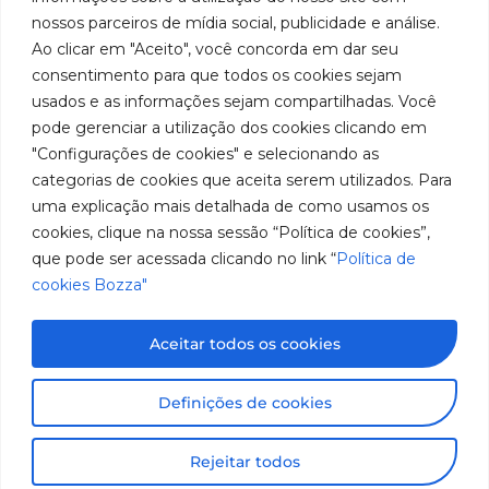
Cookies
Localização
Assistências
nossos parceiros de mídia social, publicidade e análise.
de
Rua
LinkedIn
Técnicas
Tiradentes,
Ao clicar em "Aceito", você concorda em dar seu
equipamentos
931 – Anexo
Seja um
Instagram
consentimento para que todos os cookies sejam
Anita
para
representante
usados e as informações sejam compartilhadas. Você
Franchini,
Trabalhe
pode gerenciar a utilização dos cookies clicando em
lubrificação
50/96
Conosco
"Configurações de cookies" e selecionando as
Bairro: Santa
e
categorias de cookies que aceita serem utilizados. Para
Terezinha
abastecimento
uma explicação mais detalhada de como usamos os
São Bernardo
do Campo –
cookies, clique na nossa sessão “Política de cookies”,
da
SP
que pode ser acessada clicando no link “
Política de
América
CEP: 09780-
cookies Bozza"
001
do
Sul.
Aceitar todos os cookies
Imagens meramente ilustrativas. Informações sujeitas a
Definições de cookies
alterações sem aviso prévio. Todos os direitos são
reservados à José Murilia Bozza Comércio e Indústria
Rejeitar todos
Ltda.