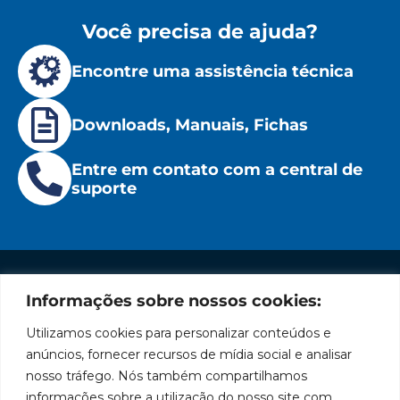
Você precisa de ajuda?
Encontre uma assistência técnica
Downloads, Manuais, Fichas
Entre em contato com a central de
suporte
Informações sobre nossos cookies:
Institucional
Redes
Políticas
Marca
Fale
Início
Sociais
de
Conosco
Utilizamos cookies para personalizar conteúdos e
líder
Facebook
Privacidade
A Bozza
(11) 2179-9966
anúncios, fornecer recursos de mídia social e analisar
em
Políticas
Produtos
SAC: 0800
nosso tráfego. Nós também compartilhamos
Youtube
de
019 5050
fabricação
Soluções
informações sobre a utilização do nosso site com