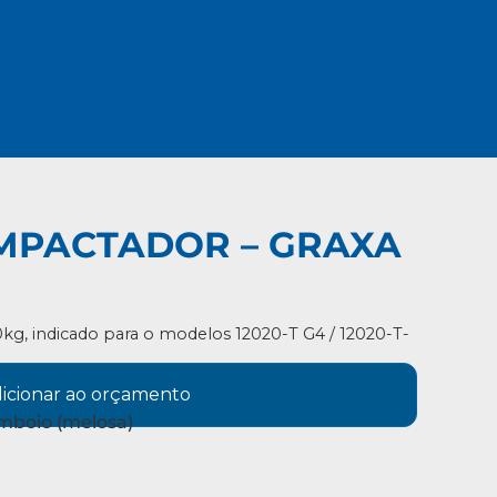
MPACTADOR – GRAXA
g, indicado para o modelos 12020-T G4 / 12020-T-
icionar ao orçamento
mboio (melosa)