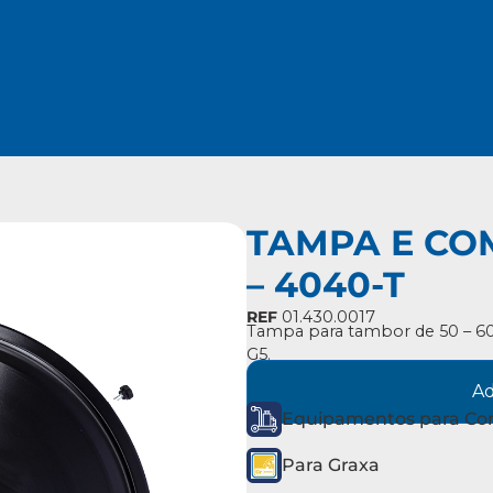
TAMPA E CO
– 4040-T
REF
01.430.0017
Tampa para tambor de 50 – 60k
G5.
Ad
Equipamentos para Co
Para Graxa