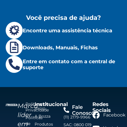
Você precisa de ajuda?
Encontre uma assistência técnica
Downloads, Manuais, Fichas
Entre em contato com a central de
suporte
Institucional
Redes
Políticas de
Marca
Fale
Início
Sociais
Privacidade
Conosco
líder
Facebook
A Bozza
(11) 2179-9966
Políticas
em
de
Produtos
SAC: 0800 019