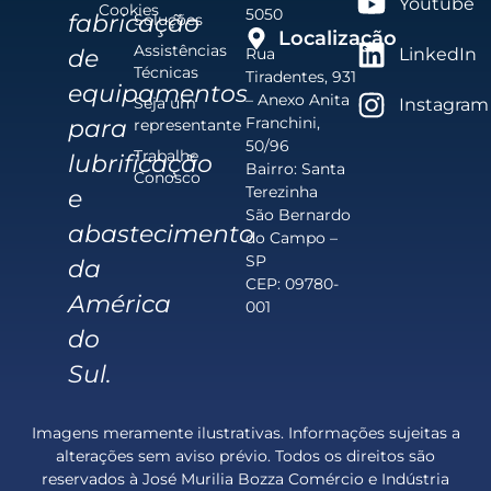
Youtube
Cookies
5050
fabricação
Soluções
Localização
Assistências
de
Rua
LinkedIn
Técnicas
Tiradentes, 931
equipamentos
– Anexo Anita
Seja um
Instagram
Franchini,
para
representante
50/96
Trabalhe
lubrificação
Bairro: Santa
Conosco
Terezinha
e
São Bernardo
abastecimento
do Campo –
SP
da
CEP: 09780-
América
001
do
Sul.
Imagens meramente ilustrativas. Informações sujeitas a
alterações sem aviso prévio. Todos os direitos são
reservados à José Murilia Bozza Comércio e Indústria