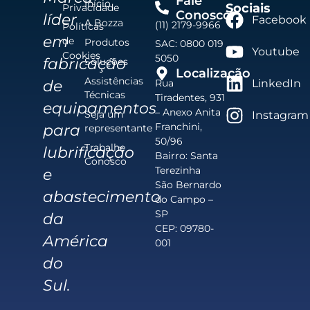
Fale
Início
Sociais
Privacidade
Conosco
líder
Facebook
A Bozza
(11) 2179-9966
Políticas
em
de
Produtos
SAC: 0800 019
Youtube
Cookies
5050
fabricação
Soluções
Localização
Assistências
de
Rua
LinkedIn
Técnicas
Tiradentes, 931
equipamentos
– Anexo Anita
Seja um
Instagram
Franchini,
para
representante
50/96
Trabalhe
lubrificação
Bairro: Santa
Conosco
Terezinha
e
São Bernardo
abastecimento
do Campo –
SP
da
CEP: 09780-
América
001
do
Sul.