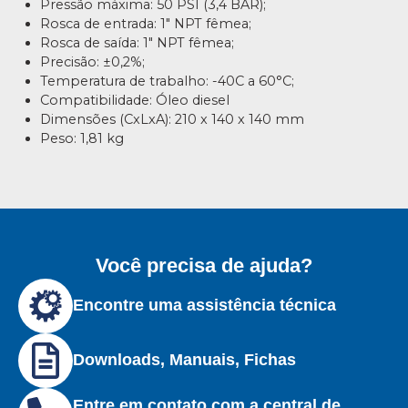
Pressão máxima: 50 PSI (3,4 BAR);
Rosca de entrada: 1″ NPT fêmea;
Rosca de saída: 1″ NPT fêmea;
Precisão: ±0,2%;
Temperatura de trabalho: -40C a 60°C;
Compatibilidade: Óleo diesel
Dimensões (CxLxA): 210 x 140 x 140 mm
Peso: 1,81 kg
Você precisa de ajuda?
Encontre uma assistência técnica
Downloads, Manuais, Fichas
Entre em contato com a central de