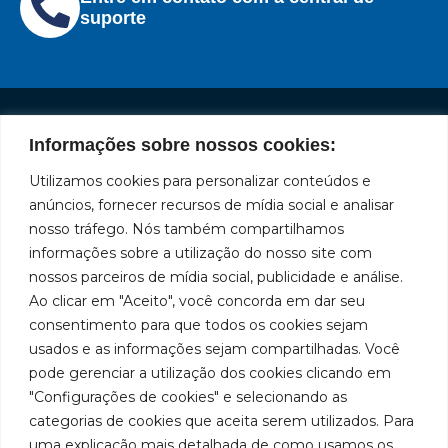
suporte
Informações sobre nossos cookies:
Institucional
Redes
Políticas
Marca
Fale
Início
Sociais
de
Conosco
Utilizamos cookies para personalizar conteúdos e
líder
Facebook
Privacidade
A Bozza
(11) 2179-9966
anúncios, fornecer recursos de mídia social e analisar
em
Políticas
Produtos
SAC: 0800
nosso tráfego. Nós também compartilhamos
Youtube
de
019 5050
fabricação
Soluções
informações sobre a utilização do nosso site com
Cookies
Localização
Assistências
nossos parceiros de mídia social, publicidade e análise.
Rua
LinkedIn
de
Técnicas
Tiradentes,
Ao clicar em "Aceito", você concorda em dar seu
equipamentos
931 – Anexo
Seja um
Instagram
consentimento para que todos os cookies sejam
Anita
para
representante
usados e as informações sejam compartilhadas. Você
Franchini,
Trabalhe
pode gerenciar a utilização dos cookies clicando em
lubrificação
50/96
Conosco
"Configurações de cookies" e selecionando as
Bairro: Santa
e
categorias de cookies que aceita serem utilizados. Para
Terezinha
abastecimento
uma explicação mais detalhada de como usamos os
São Bernardo