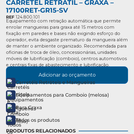
CARRETEL RETRÁTIL – GRAXA –
17100RET-GR15-SV
REF
124.800.101
Equipamento com retração automática que permite
enrolar mangueiras para graxa até 15 metros com
fixação em paredes e bases não exigindo esforço do
operador, evita desgaste prematuro da mangueira além
de manter o ambiente organizado. Recomendada para
oficinas de troca de óleo, concessionárias, unidades
móveis de lubrificação (comboio), centros automotivos
e centrais fixas de abastecimento e lubrificação.
Adicionar ao orçamento
Carretéis Retráteis e Mangueiras
Equipamentos para Comboio (melosa)
Para Graxa
Todos os produtos
PRODUTOS RELACIONADOS