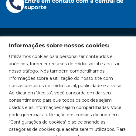
Entre em contato com a central de
suporte
Informações sobre nossos cookies:
Institucional
Redes
Políticas
Marca
Fale
Início
Sociais
de
Conosco
Utilizamos cookies para personalizar conteúdos e
líder
Facebook
Privacidade
A Bozza
(11) 2179-9966
anúncios, fornecer recursos de mídia social e analisar
em
Políticas
Produtos
SAC: 0800
nosso tráfego. Nós também compartilhamos
Youtube
de
019 5050
fabricação
Soluções
informações sobre a utilização do nosso site com
Cookies
Localização
Assistências
nossos parceiros de mídia social, publicidade e análise.
de
Rua
LinkedIn
Técnicas
Tiradentes,
Ao clicar em "Aceito", você concorda em dar seu
equipamentos
931 – Anexo
Seja um
Instagram
consentimento para que todos os cookies sejam
Anita
para
representante
usados e as informações sejam compartilhadas. Você
Franchini,
Trabalhe
pode gerenciar a utilização dos cookies clicando em
lubrificação
50/96
Conosco
"Configurações de cookies" e selecionando as
Bairro: Santa
e
categorias de cookies que aceita serem utilizados. Para
Terezinha
abastecimento