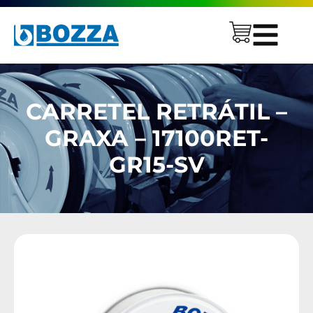
CARRETEL RETRÁTIL –
GRAXA – 17100RET-
GR15-SV