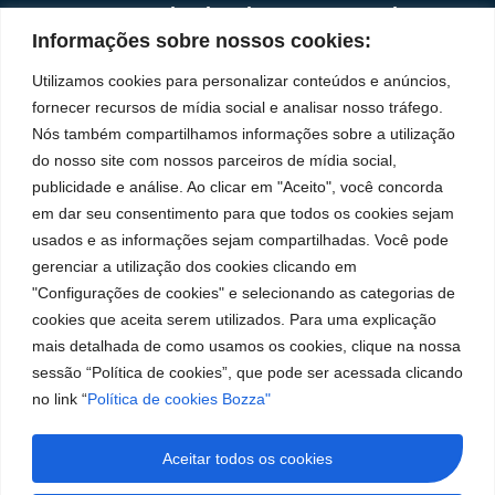
Institucional
Redes
Políticas de
Marca
Fale
Início
Sociais
Privacidade
Informações sobre nossos cookies:
Conosco
líder
Facebook
A Bozza
(11) 2179-9966
Políticas
Utilizamos cookies para personalizar conteúdos e anúncios,
em
de
Produtos
SAC: 0800 019
fornecer recursos de mídia social e analisar nosso tráfego.
Youtube
Cookies
5050
fabricação
Soluções
Nós também compartilhamos informações sobre a utilização
Localização
Assistências
de
Rua Tiradentes,
LinkedIn
do nosso site com nossos parceiros de mídia social,
Técnicas
931 – Anexo
publicidade e análise. Ao clicar em "Aceito", você concorda
equipamentos
Anita Franchini,
Seja um
Instagram
em dar seu consentimento para que todos os cookies sejam
50/96
para
representante
usados e as informações sejam compartilhadas. Você pode
Bairro: Santa
Trabalhe
lubrificação
gerenciar a utilização dos cookies clicando em
Terezinha
Conosco
"Configurações de cookies" e selecionando as categorias de
São Bernardo
e
cookies que aceita serem utilizados. Para uma explicação
do Campo – SP
abastecimento
CEP: 09780-
mais detalhada de como usamos os cookies, clique na nossa
001
da
sessão “Política de cookies”, que pode ser acessada clicando
no link “
Política de cookies Bozza"
América
do
Aceitar todos os cookies
Sul.