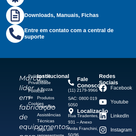
Downloads, Manuais, Fichas
Entre em contato com a central de
suporte
Institucional
Redes
Políticas de
Marca
Fale
Início
Sociais
Privacidade
Conosco
líder
Facebook
A Bozza
(11) 2179-9966
Políticas
em
de
Produtos
SAC: 0800 019
Youtube
Cookies
5050
fabricação
Soluções
Localização
Assistências
de
Rua Tiradentes,
LinkedIn
Técnicas
931 – Anexo
equipamentos
Anita Franchini,
Seja um
Instagram
50/96
representante