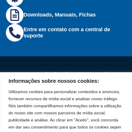
Downloads, Manuais, Fichas
Entre em contato com a central de
suporte
Institucional
Redes
Políticas de
Marca
Fale
Início
Sociais
Privacidade
Informações sobre nossos cookies:
Conosco
líder
Facebook
A Bozza
(11) 2179-9966
Políticas
Utilizamos cookies para personalizar conteúdos e anúncios,
em
de
Produtos
SAC: 0800 019
fornecer recursos de mídia social e analisar nosso tráfego.
Youtube
Cookies
5050
fabricação
Soluções
Nós também compartilhamos informações sobre a utilização
Localização
Assistências
de
Rua Tiradentes,
LinkedIn
do nosso site com nossos parceiros de mídia social,
Técnicas
931 – Anexo
publicidade e análise. Ao clicar em "Aceito", você concorda
equipamentos
Anita Franchini,
Seja um
Instagram
em dar seu consentimento para que todos os cookies sejam
50/96
representante