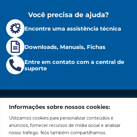
Você precisa de ajuda?
Encontre uma assistência técnica
Downloads, Manuais, Fichas
Entre em contato com a central de
suporte
Informações sobre nossos cookies:
Institucional
Redes
Políticas
Marca
Fale
Início
Sociais
de
Conosco
Utilizamos cookies para personalizar conteúdos e
líder
Facebook
Privacidade
A Bozza
(11) 2179-9966
anúncios, fornecer recursos de mídia social e analisar
em
Políticas
Produtos
SAC: 0800
nosso tráfego. Nós também compartilhamos
Youtube
de
019 5050