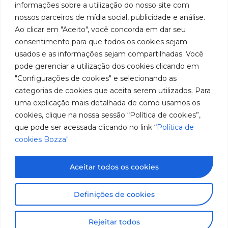
fabricação
Soluções
informações sobre a utilização do nosso site com
Cookies
Localização
Assistências
nossos parceiros de mídia social, publicidade e análise.
de
Rua
LinkedIn
Técnicas
Tiradentes,
Ao clicar em "Aceito", você concorda em dar seu
equipamentos
931 – Anexo
Seja um
Instagram
consentimento para que todos os cookies sejam
Anita
para
representante
usados e as informações sejam compartilhadas. Você
Franchini,
Trabalhe
pode gerenciar a utilização dos cookies clicando em
lubrificação
50/96
Conosco
"Configurações de cookies" e selecionando as
Bairro: Santa
e
categorias de cookies que aceita serem utilizados. Para
Terezinha
abastecimento
uma explicação mais detalhada de como usamos os
São Bernardo
do Campo –
cookies, clique na nossa sessão “Política de cookies”,
da
SP
que pode ser acessada clicando no link “
Política de
América
CEP: 09780-
cookies Bozza"
001
do
Sul.
Aceitar todos os cookies
Imagens meramente ilustrativas. Informações sujeitas a
Definições de cookies
alterações sem aviso prévio. Todos os direitos são
reservados à José Murilia Bozza Comércio e Indústria
Rejeitar todos
Ltda.