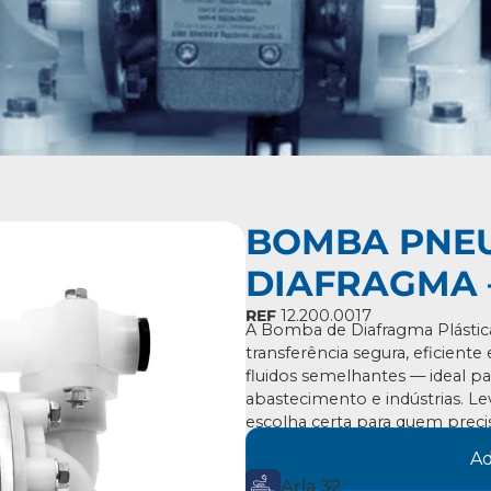
BOMBA PNE
DIAFRAGMA –
REF
12.200.0017
A Bomba de Diafragma Plásti
transferência segura, eficiente 
fluidos semelhantes — ideal para
abastecimento e indústrias. Leve
escolha certa para quem preci
Ad
Arla 32