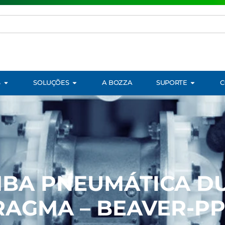
S
SOLUÇÕES
A BOZZA
SUPORTE
C
BA PNEUMÁTICA D
RAGMA – BEAVER-PP-