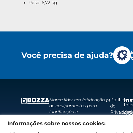
Peso: 6,72 kg
Você precisa de ajuda?
Ins
Políticas
Marca líder em fabricação
Iníc
de equipamentos para
de
lubrificação e
Privacidad
A B
abastecimento da
Políticas
Pro
Informações sobre nossos cookies:
América do Sul.
de
Sol
Cookies