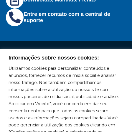
Entre em contato com a central de
suporte
Informações sobre nossos cookies:
Institucional
Redes
Políticas
Marca
Fale
Início
Sociais
de
Conosco
Utilizamos cookies para personalizar conteúdos e
líder
Facebook
Privacidade
A Bozza
(11) 2179-9966
anúncios, fornecer recursos de mídia social e analisar
em
Políticas
Produtos
SAC: 0800
nosso tráfego. Nós também compartilhamos
Youtube
de
019 5050
fabricação
Soluções
informações sobre a utilização do nosso site com
Cookies
Localização
Assistências
nossos parceiros de mídia social, publicidade e análise.
Rua
LinkedIn
de
Técnicas
Tiradentes,
Ao clicar em "Aceito", você concorda em dar seu
equipamentos
931 – Anexo
Seja um
Instagram
consentimento para que todos os cookies sejam
Anita
para
representante
usados e as informações sejam compartilhadas. Você
Franchini,
Trabalhe
pode gerenciar a utilização dos cookies clicando em
lubrificação
50/96
Conosco
"Configurações de cookies" e selecionando as