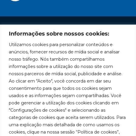
Informações sobre nossos cookies:
Institucional
Redes
Políticas
Marca
Fale
Início
Sociais
de
Conosco
Utilizamos cookies para personalizar conteúdos e
líder
Facebook
Privacidade
A Bozza
(11) 2179-9966
anúncios, fornecer recursos de mídia social e analisar
em
Políticas
Produtos
SAC: 0800
nosso tráfego. Nós também compartilhamos
Youtube
de
019 5050
fabricação
Soluções
informações sobre a utilização do nosso site com
Cookies
Localização
Assistências
nossos parceiros de mídia social, publicidade e análise.
de
Rua
LinkedIn
Técnicas
Tiradentes,
Ao clicar em "Aceito", você concorda em dar seu
equipamentos
931 – Anexo
Seja um
Instagram
consentimento para que todos os cookies sejam
Anita
para
representante
usados e as informações sejam compartilhadas. Você
Franchini,
Trabalhe
pode gerenciar a utilização dos cookies clicando em
lubrificação
50/96
Conosco
"Configurações de cookies" e selecionando as
Bairro: Santa
e
categorias de cookies que aceita serem utilizados. Para
Terezinha
abastecimento
uma explicação mais detalhada de como usamos os
São Bernardo
do Campo –
cookies, clique na nossa sessão “Política de cookies”,
da