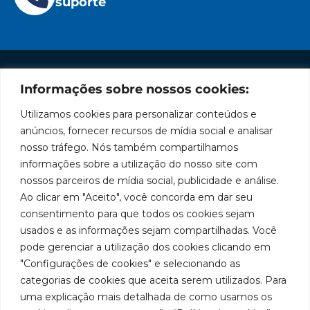
suporte
Informações sobre nossos cookies:
Institucional
Redes
Políticas
Marca
Fale
Início
Sociais
de
Conosco
Utilizamos cookies para personalizar conteúdos e
líder
Facebook
Privacidade
A Bozza
(11) 2179-9966
anúncios, fornecer recursos de mídia social e analisar
em
Políticas
Produtos
SAC: 0800
nosso tráfego. Nós também compartilhamos
Youtube
de
019 5050
fabricação
Soluções
informações sobre a utilização do nosso site com
Cookies
Localização
Assistências
nossos parceiros de mídia social, publicidade e análise.
de
Rua
LinkedIn
Técnicas
Tiradentes,
Ao clicar em "Aceito", você concorda em dar seu
equipamentos
931 – Anexo
Seja um
Instagram
consentimento para que todos os cookies sejam
Anita
para
representante
usados e as informações sejam compartilhadas. Você
Franchini,
Trabalhe
pode gerenciar a utilização dos cookies clicando em
lubrificação
50/96
Conosco
"Configurações de cookies" e selecionando as
Bairro: Santa
e
categorias de cookies que aceita serem utilizados. Para
Terezinha
abastecimento
uma explicação mais detalhada de como usamos os
São Bernardo