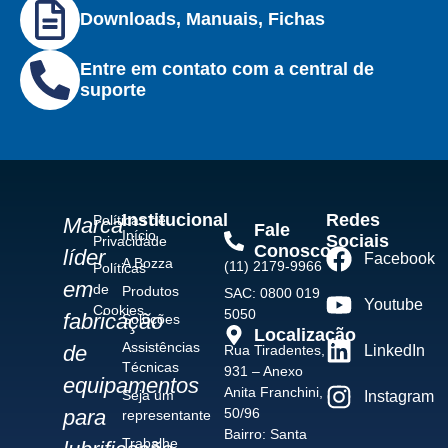
Downloads, Manuais, Fichas
Entre em contato com a central de
suporte
Institucional
Redes
Políticas de
Marca
Fale
Início
Sociais
Privacidade
Conosco
líder
Facebook
A Bozza
(11) 2179-9966
Políticas
em
de
Produtos
SAC: 0800 019
Youtube
Cookies
5050
fabricação
Soluções
Localização
Assistências
de
Rua Tiradentes,
LinkedIn
Técnicas
931 – Anexo
equipamentos
Anita Franchini,
Seja um
Instagram
50/96
para
representante
Bairro: Santa
Trabalhe