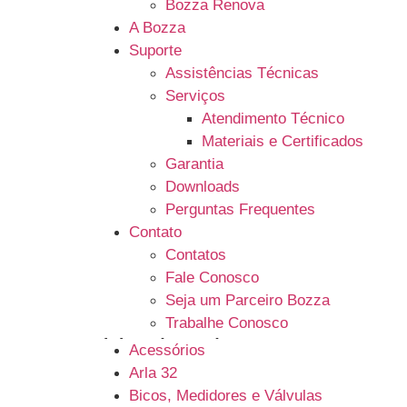
Bozza Renova
A Bozza
Suporte
Assistências Técnicas
Serviços
Atendimento Técnico
Materiais e Certificados
Garantia
Downloads
Perguntas Frequentes
Contato
Contatos
Fale Conosco
Seja um Parceiro Bozza
Trabalhe Conosco
Linhas de Produto
Acessórios
Arla 32
Bicos, Medidores e Válvulas