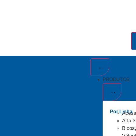
PRODUTOS
Por Linha
Acess
Arla 3
Bicos
Válvu