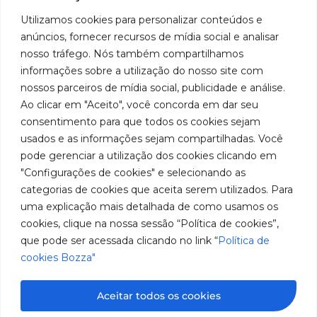
Marca
Fale
Início
Sociais
de
Conosco
Utilizamos cookies para personalizar conteúdos e
líder
Facebook
Privacidade
A Bozza
(11) 2179-9966
anúncios, fornecer recursos de mídia social e analisar
em
Políticas
Produtos
SAC: 0800
nosso tráfego. Nós também compartilhamos
Youtube
de
019 5050
fabricação
Soluções
informações sobre a utilização do nosso site com
Cookies
Localização
Assistências
nossos parceiros de mídia social, publicidade e análise.
de
Rua
LinkedIn
Técnicas
Tiradentes,
Ao clicar em "Aceito", você concorda em dar seu
equipamentos
931 – Anexo
Seja um
Instagram
consentimento para que todos os cookies sejam
Anita
para
representante
usados e as informações sejam compartilhadas. Você
Franchini,
Trabalhe
pode gerenciar a utilização dos cookies clicando em
lubrificação
50/96
Conosco
"Configurações de cookies" e selecionando as
Bairro: Santa
e
categorias de cookies que aceita serem utilizados. Para
Terezinha
abastecimento
uma explicação mais detalhada de como usamos os
São Bernardo
do Campo –
cookies, clique na nossa sessão “Política de cookies”,
da
SP
que pode ser acessada clicando no link “
Política de
América
CEP: 09780-
cookies Bozza"
001
do
Sul.
Aceitar todos os cookies