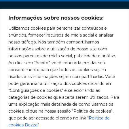
Informações sobre nossos cookies:
Institucional
Redes
Políticas
Marca
Fale
Início
Sociais
de
Conosco
Utilizamos cookies para personalizar conteúdos e
líder
Facebook
Privacidade
A Bozza
(11) 2179-9966
anúncios, fornecer recursos de mídia social e analisar
em
Políticas
Produtos
SAC: 0800
nosso tráfego. Nós também compartilhamos
Youtube
de
019 5050
fabricação
Soluções
informações sobre a utilização do nosso site com
Cookies
Localização
Assistências
nossos parceiros de mídia social, publicidade e análise.
de
Rua
LinkedIn
Técnicas
Tiradentes,
Ao clicar em "Aceito", você concorda em dar seu
equipamentos
931 – Anexo
Seja um
Instagram
consentimento para que todos os cookies sejam
Anita
para
representante
usados e as informações sejam compartilhadas. Você
Franchini,
Trabalhe
pode gerenciar a utilização dos cookies clicando em
lubrificação
50/96
Conosco
"Configurações de cookies" e selecionando as
Bairro: Santa
e
categorias de cookies que aceita serem utilizados. Para
Terezinha
abastecimento
uma explicação mais detalhada de como usamos os
São Bernardo
do Campo –
cookies, clique na nossa sessão “Política de cookies”,
da
SP
que pode ser acessada clicando no link “
Política de
América
CEP: 09780-
cookies Bozza"
001