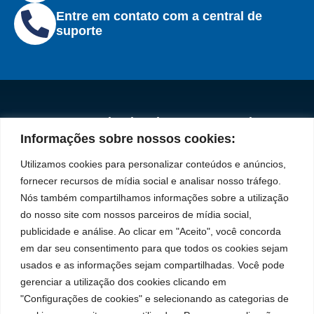
Entre em contato com a central de
suporte
Institucional
Redes
Políticas de
Marca
Fale
Início
Sociais
Privacidade
Informações sobre nossos cookies:
Conosco
líder
Facebook
A Bozza
(11) 2179-9966
Políticas
Utilizamos cookies para personalizar conteúdos e anúncios,
em
de
Produtos
SAC: 0800 019
fornecer recursos de mídia social e analisar nosso tráfego.
Youtube
Cookies
5050
fabricação
Soluções
Nós também compartilhamos informações sobre a utilização
Localização
Assistências
de
Rua Tiradentes,
LinkedIn
do nosso site com nossos parceiros de mídia social,
Técnicas
931 – Anexo
publicidade e análise. Ao clicar em "Aceito", você concorda
equipamentos
Anita Franchini,
Seja um
Instagram
em dar seu consentimento para que todos os cookies sejam
50/96
para
representante
usados e as informações sejam compartilhadas. Você pode
Bairro: Santa
Trabalhe
lubrificação
gerenciar a utilização dos cookies clicando em
Terezinha
Conosco
"Configurações de cookies" e selecionando as categorias de
São Bernardo
e